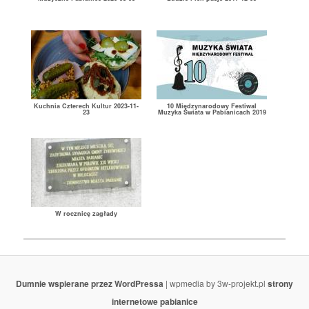
Kuchnia Czterech Kultur 2023-11-
10 Międzynarodowy Festiwal
23
Muzyka Świata w Pabianicach 2019
W rocznicę zagłady
Dumnie wspierane przez WordPressa
| wpmedia by 3w-projekt.pl
strony
internetowe pabianice