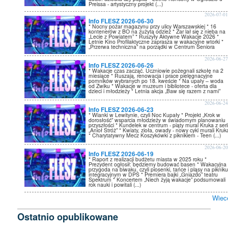
Preissa - artystyczny projekt (...)
2026-07-0
Info FLESZ 2026-06-30
* Nocny pożar magazynu przy ulicy Warszawskiej * 16
kontenerów z BO na zużytą odzież * Żar lał się z nieba na
„Lecie z Powiatem” * Ruszyły Aktywne Wakacje 2026 *
Letnie Kino Profilaktyczne zaprasza w wakacyjne wtorki *
„Przerwa techniczna” na porządki w Centrum Seniora
2026-06-2
Info FLESZ 2026-06-26
* Wakacje czas zacząć. Uczniowie pożegnali szkołę na 2
miesiące * Ruszają, renowacja i prace pielęgnacyjne
pomników wybranych po 18. kweście * Na upały – woda
od Zwiku * Wakacje w muzeum i bibliotece - oferta dla
dzieci i młodzieży * Letnia akcja „Baw się razem z nami”
2026-06-2
Info FLESZ 2026-06-23
* Wianki w Lewitynie, czyli Noc Kupały * Projekt „Krok w
dorosłość” wsparcia młodzieży w świadomym planowaniu
przyszłości * Kundelek w centrum - piąty mural Kruka z seri
„Anioł Stróż” * Kwiaty, zioła, owady - nowy cykl murali Kruk
* Charytatywny Mecz Koszykówki z piknikiem - Teen (...)
2026-06-2
Info FLESZ 2026-06-19
* Raport z realizacji budżetu miasta w 2025 roku *
Prezydent ogłosił: będziemy budować basen * Wakacyjna
przygoda na biwaku, czyli piosenki, tańce i pląsy na piknik
integracyjnym w DPS * Premiera bajki „Gniazdo” teatru
Spektrum * Koncertem „Niech żyją wakacje” podsumowali
rok nauki i powitali (...)
Wiec
Ostatnio opublikowane