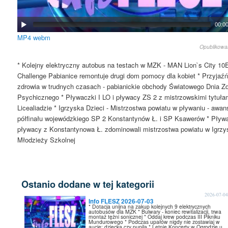
00:0
MP4
webm
Opublikow
* Kolejny elektryczny autobus na testach w MZK - MAN Lion`s City 10
Challenge Pabianice remontuje drugi dom pomocy dla kobiet * Przyjaźń
zdrowia w trudnych czasach - pabianickie obchody Światowego Dnia Z
Psychicznego * Pływaczki I LO i pływacy ZS 2 z mistrzowskimi tytuła
Licealiadzie * Igrzyska Dzieci - Mistrzostwa powiatu w pływaniu - awan
półfinału wojewódzkiego SP 2 Konstantynów Ł. i SP Ksawerów * Pływa
pływacy z Konstantynowa Ł. zdominowali mistrzostwa powiatu w Igrz
Młodzieży Szkolnej
Ostanio dodane w tej kategorii
2026-07-0
Info FLESZ 2026-07-03
* Dotacja unijna na zakup kolejnych 9 elektrycznych
autobusów dla MZK * Bulwary - koniec rewitalizacji, trwa
montaż tężni sonicznej * Oddaj krew podczas III Pikniku
Mundurowego * Podczas upałów nigdy nie zostawiaj w
aucie: dziecka czy pupila * Letnie Koncerty w Ogrodzie u