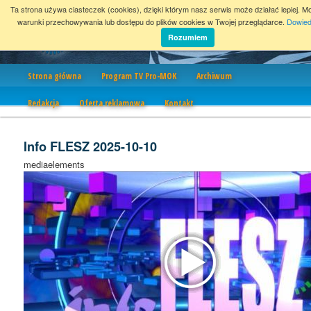
Ta strona używa ciasteczek (cookies), dzięki którym nasz serwis może działać lepiej. M
warunki przechowywania lub dostępu do plików cookies w Twojej przeglądarce.
Dowied
Rozumiem
Nawigacja
Strona główna
Program TV Pro-MOK
Archiwum
Redakcja
Oferta reklamowa
Kontakt
Info FLESZ 2025-10-10
mediaelements