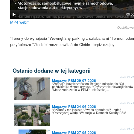
00:0
MP4
webm
Opublikow
*Tereny do wynajęcia *Wewnętrzny parking z szlabanami *Termomoder
przyśpiesza *Złodziej może zawitać do Ciebie - bądź czujny
Ostanio dodane w tej kategorii
2026-07-2
Magazyn PSM 29-07-2026
*Zadbaj o bezpieczeństwo Twojego mieszkania *Od
października wzrost czynszu *Czyszczenie elewacji bloków
*Masz zadłużenie w PSM? - nie czekaj...
2026-06-2
Magazyn PSM 24-06-2026
*Szlabany raz jeszcze *Awaria domofonu? - zgłoś
*Oszczędzaj wodę *Wakacje w Domach Kultury PSM
2026-05-2
Magazyn PSM 27-05-2026