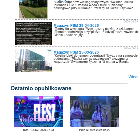
*Odbiór odpadów wielkogabarytowych *Kwietne łąki na
terenach PSM *Droższa woda i ścieki *Szlabany
parkingowe przy ul.3maja *Przetargi na lokale użytkowe
2026-04-2
Magazyn PSM 29-04-2026
*Tereny do wynajęcia *Wewnętrzny parking z szlabanami
*Termomodernizacja przyśpiesza *Złodziej może zawitać d
Ciebie - bądź czujny
2026-03-2
Magazyn PSM 25-03-2026
*Kolejne bloki do termomodernizacji *Uwaga na samowolę
budowlaną *Płacisz czynsz przelewem?-zrezygnuj z
książeczek *Świąteczne życzenia *8 marca w Baraku
Wiec
Ostatnio opublikowane
Info FLESZ 2026-07-03
Puls Miasta 2026-06-22