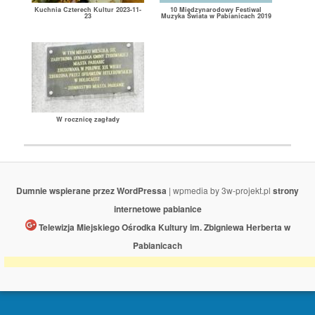
Kuchnia Czterech Kultur 2023-11-
10 Międzynarodowy Festiwal
23
Muzyka Świata w Pabianicach 2019
W rocznicę zagłady
Dumnie wspierane przez WordPressa
| wpmedia by 3w-projekt.pl
strony
internetowe pabianice
Telewizja Miejskiego Ośrodka Kultury im. Zbigniewa Herberta w
Pabianicach