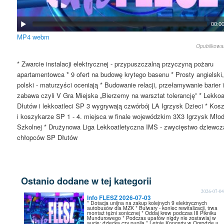
00:0
MP4
webm
Opublikow
* Zwarcie instalacji elektrycznej - przypuszczalną przyczyną pożaru
apartamentowca * 9 ofert na budowę krytego basenu * Prosty angielski,
polski - maturzyści oceniają * Budowanie relacji, przełamywanie barier 
zabawa czyli V Gra Miejska „Bierzemy na warsztat tolerancję” * Lekkoa
Dłutów i lekkoatleci SP 3 wygrywają czwórbój LA Igrzysk Dzieci * Kos
i koszykarze SP 1 - 4. miejsca w finale wojewódzkim 3X3 Igrzysk Mło
Szkolnej * Drużynowa Liga Lekkoatletyczna IMS - zwycięstwo dziewczą
chłopców SP Dłutów
Ostanio dodane w tej kategorii
2026-07-0
Info FLESZ 2026-07-03
* Dotacja unijna na zakup kolejnych 9 elektrycznych
autobusów dla MZK * Bulwary - koniec rewitalizacji, trwa
montaż tężni sonicznej * Oddaj krew podczas III Pikniku
Mundurowego * Podczas upałów nigdy nie zostawiaj w
aucie: dziecka czy pupila * Letnie Koncerty w Ogrodzie u