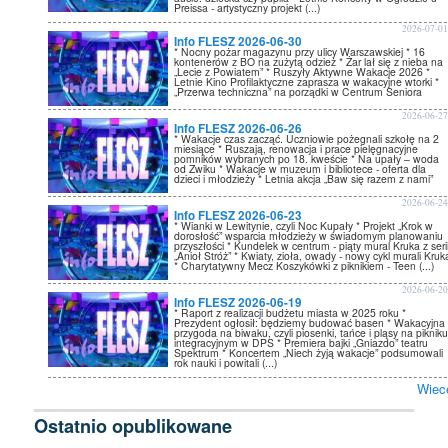
Preissa - artystyczny projekt (...)
2026-07-0
Info FLESZ 2026-06-30
* Nocny pożar magazynu przy ulicy Warszawskiej * 16
kontenerów z BO na zużytą odzież * Żar lał się z nieba na
„Lecie z Powiatem” * Ruszyły Aktywne Wakacje 2026 *
Letnie Kino Profilaktyczne zaprasza w wakacyjne wtorki *
„Przerwa techniczna” na porządki w Centrum Seniora
2026-06-2
Info FLESZ 2026-06-26
* Wakacje czas zacząć. Uczniowie pożegnali szkołę na 2
miesiące * Ruszają, renowacja i prace pielęgnacyjne
pomników wybranych po 18. kweście * Na upały – woda
od Zwiku * Wakacje w muzeum i bibliotece - oferta dla
dzieci i młodzieży * Letnia akcja „Baw się razem z nami”
2026-06-2
Info FLESZ 2026-06-23
* Wianki w Lewitynie, czyli Noc Kupały * Projekt „Krok w
dorosłość” wsparcia młodzieży w świadomym planowaniu
przyszłości * Kundelek w centrum - piąty mural Kruka z seri
„Anioł Stróż” * Kwiaty, zioła, owady - nowy cykl murali Kruk
* Charytatywny Mecz Koszykówki z piknikiem - Teen (...)
2026-06-2
Info FLESZ 2026-06-19
* Raport z realizacji budżetu miasta w 2025 roku *
Prezydent ogłosił: będziemy budować basen * Wakacyjna
przygoda na biwaku, czyli piosenki, tańce i pląsy na piknik
integracyjnym w DPS * Premiera bajki „Gniazdo” teatru
Spektrum * Koncertem „Niech żyją wakacje” podsumowali
rok nauki i powitali (...)
Wiec
Ostatnio opublikowane