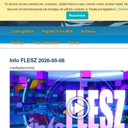
Ta strona używa ciasteczek (cookies), dzięki którym nasz serwis może działać lepiej. M
warunki przechowywania lub dostępu do plików cookies w Twojej przeglądarce.
Dowied
Rozumiem
Nawigacja
Strona główna
Program TV Pro-MOK
Archiwum
Redakcja
Oferta reklamowa
Kontakt
Info FLESZ 2026-05-08
mediaelements