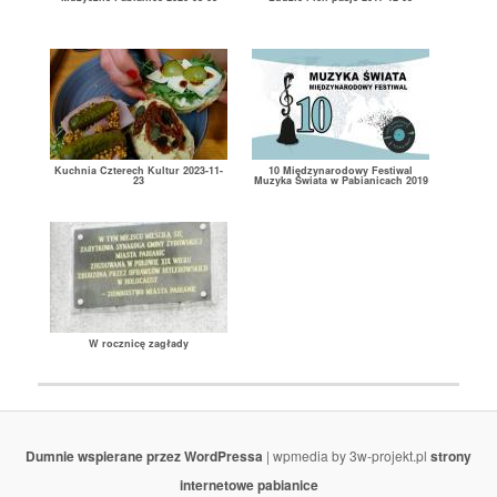
Kuchnia Czterech Kultur 2023-11-
10 Międzynarodowy Festiwal
23
Muzyka Świata w Pabianicach 2019
W rocznicę zagłady
Dumnie wspierane przez WordPressa
| wpmedia by 3w-projekt.pl
strony
internetowe pabianice