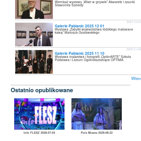
Wernisaż wystawy „Wiatr w grzywie” Akwarele i rysunki
Sławomira Szeredy
2025-12-0
Galerie Pabianic 2025 12 01
Wystawa „Zabytki województwa łódzkiego malowane
kawą” Mariusza Gosławskiego
2025-11-1
Galerie Pabianic 2025 11 10
Wystawa malarstwa i fotografii „OptimARTE” Szkoła
Podstawa i Liceum Ogólnokształcące OPTIMA
Wiec
Ostatnio opublikowane
Info FLESZ 2026-07-03
Puls Miasta 2026-06-22