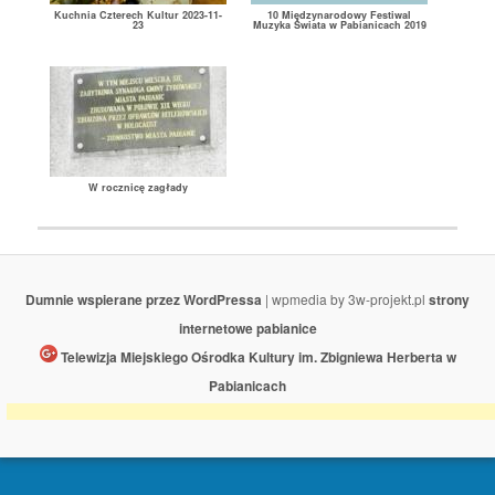
Kuchnia Czterech Kultur 2023-11-
10 Międzynarodowy Festiwal
23
Muzyka Świata w Pabianicach 2019
W rocznicę zagłady
Dumnie wspierane przez WordPressa
| wpmedia by 3w-projekt.pl
strony
internetowe pabianice
Telewizja Miejskiego Ośrodka Kultury im. Zbigniewa Herberta w
Pabianicach