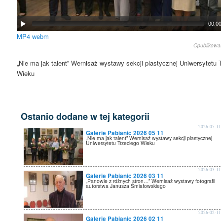
00:0
MP4
webm
Opublikow
„Nie ma jak talent” Wernisaż wystawy sekcji plastycznej Uniwersytetu 
Wieku
Ostanio dodane w tej kategorii
2026-05-1
Galerie Pabianic 2026 05 11
„Nie ma jak talent” Wernisaż wystawy sekcji plastycznej
Uniwersytetu Trzeciego Wieku
2026-03-1
Galerie Pabianic 2026 03 11
„Panowie z różnych stron…” Wernisaż wystawy fotografii
autorstwa Janusza Śmiałowskiego
2026-02-1
Galerie Pabianic 2026 02 11