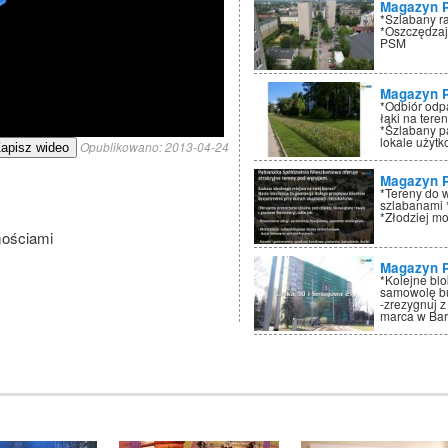
Magazyn 
*Szlabany r
*Oszczędzaj
PSM
Magazyn 
*Odbiór odp
łąki na tere
*Szlabany p
lokale użyt
Opublikowano:
2013-04-24
apisz wideo
Magazyn 
*Tereny do 
szlabanami 
*Złodziej mo
mościami
Magazyn 
*Kolejne bl
samowolę bu
-zrezygnuj z
marca w Ba