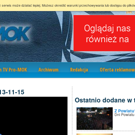
z serwis może działać lepiej. Możesz określić warunki przechowywania lub dostępu do plikó
m TV Pro-MOK
Archiwum
Redakcja
Oferta reklamow
13-11-15
Ostatnio dodane w t
Z Powiatu
Dni Powiatu