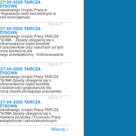
 27-04-2020 TARCZA
ZYSOWA
Powiatowego Urzędu Pracy w
 Rejestracja osób bezrobotnych w
emii koronawirusa
2020-04-27
 27-04-2020 TARCZA
ZYSOWA
 Powiatowego Urzędu Pracy-TARCZA
OWA - Zasady ubiegania się o
dofinansowania części kosztów
 pracowników oraz należnych od tych
enia społeczne dla
niego przedsiębiorcy - Dofinansowanie
2020-04-27
 27-04-2020 TARCZA
ZYSOWA
 Powiatowego Urzędu Pracy-TARCZA
OWA Zasady ubiegania się o
dofinansowania części kosztów
 działalności gospodarczej dla
yczną niezatrudniającego pracownika
2020-04-27
 27-04-2020 TARCZA
ZYSOWA
 Powiatowego Urzędu Pracy-TARCZA
OWA Zasady ubiegania się o
ntowaną pożyczkę z Funduszu Pracy
zedsiębiorców i samozatrudnionych
Wiecej »