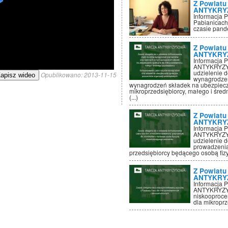
Z Powiatu
ANTYKRY
Informacja 
Pabianicach
czasie pand
Z Powiatu
ANTYKRY
Informacja
ANTYKRYZYS
udzielenie 
Opublikowano:
2013-11-15
apisz wideo
wynagrodzeń
wynagrodzeń składek na ubezpiecz
mikroprzedsiębiorcy, małego i śred
(...)
Z Powiatu
ANTYKRY
Informacja
ANTYKRYZYS
udzielenie 
prowadzenia
przedsiębiorcy będącego osobą fiz
Z Powiatu
ANTYKRY
Informacja
ANTYKRYZYS
niskooproce
dla mikropr