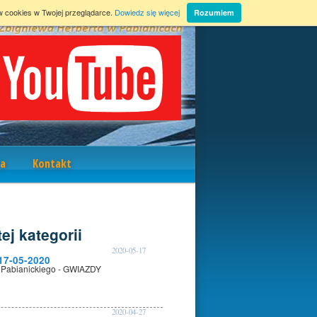
w cookies w Twojej przeglądarce.
Dowiedz się więcej
Rozumiem
a
Kontakt
ej kategorii
2020-05-17
17-05-2020
 Pabianickiego - GWIAZDY
2020-04-27